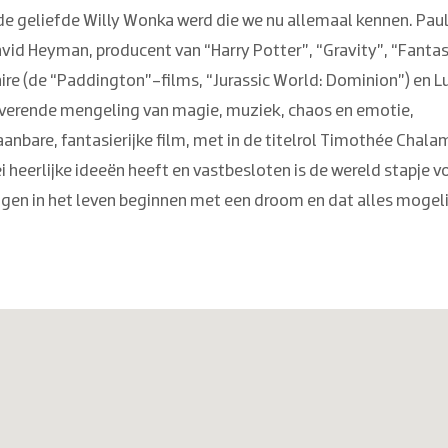
de geliefde Willy Wonka werd die we nu allemaal kennen. Pau
avid Heyman, producent van “Harry Potter”, “Gravity”, “Fantas
re (de “Paddington”-films, “Jurassic World: Dominion”) en L
overende mengeling van magie, muziek, chaos en emotie,
bare, fantasierijke film, met in de titelrol Timothée Chala
 heerlijke ideeën heeft en vastbesloten is de wereld stapje v
ngen in het leven beginnen met een droom en dat alles mogeli