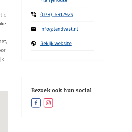
l
(078)-6912923
tic
uke
info@landvast.nl
met,
Bekijk website
oor
jk
Bezoek ook hun social